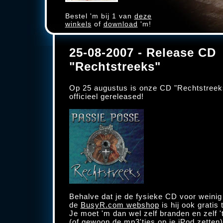
Bestel 'm bij 1 van
deze
winkels
of
download
'm!
25-08-2007 - Release CD
"Rechtstreeks"
Op 25 augustus is onze CD "Rechtstreeks
officieel gereleased!
Behalve dat je de fysieke CD voor weinig
de
BusyR.com webshop
is hij ook gratis
Je moet 'm dan wel zelf branden en zelf '
(of gewoon de mp3'tjes op je iPod zetten)